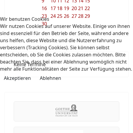
9
10
11
12
13
14
15
16
17
18
19
20
21
22
23
24
25
26
27
28
29
Wir benutzen Cookies
30
Wir nutzen Cookies auf unserer Website. Einige von ihnen
sind essenziell für den Betrieb der Seite, während andere
uns helfen, diese Website und die Nutzererfahrung zu
verbessern (Tracking Cookies). Sie können selbst
entscheiden, ob Sie die Cookies zulassen möchten. Bitte
beachten Sie, dass bei einer Ablehnung womöglich nicht
Keine Termine
mehr alle Funktionalitäten der Seite zur Verfügung stehen.
Akzeptieren
Ablehnen