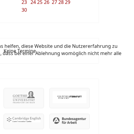
23
24
25
26
27
28
29
30
ns helfen, diese Website und die Nutzererfahrung zu
Keine Termine
e, dass bei einer Ablehnung womöglich nicht mehr alle