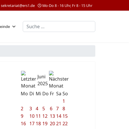
sekretariat@ers1.de
Mo-Do 8 - 16 Uhr, Fr 8 - 15 Uhr
Suchen
einde
Juni
2025
Mo
Di
Mi
Do
Fr
Sa
So
1
2
3
4
5
6
7
8
9
10
11
12
13
14
15
16
17
18
19
20
21
22