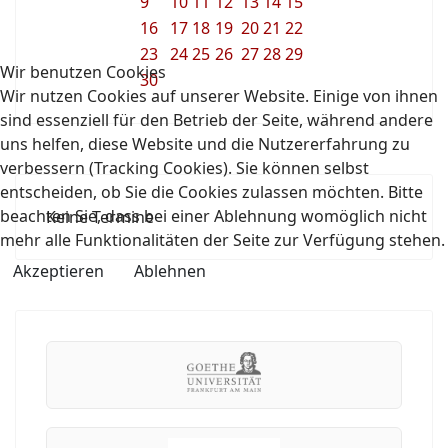
9
10
11
12
13
14
15
16
17
18
19
20
21
22
23
24
25
26
27
28
29
Wir benutzen Cookies
30
Wir nutzen Cookies auf unserer Website. Einige von ihnen
sind essenziell für den Betrieb der Seite, während andere
uns helfen, diese Website und die Nutzererfahrung zu
verbessern (Tracking Cookies). Sie können selbst
entscheiden, ob Sie die Cookies zulassen möchten. Bitte
beachten Sie, dass bei einer Ablehnung womöglich nicht
Keine Termine
mehr alle Funktionalitäten der Seite zur Verfügung stehen.
Akzeptieren
Ablehnen