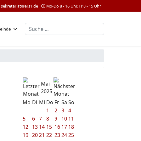
sekretariat@ers1.de
Mo-Do 8 - 16 Uhr, Fr 8 - 15 Uhr
Suchen
einde
Mai
2025
Mo
Di
Mi
Do
Fr
Sa
So
1
2
3
4
5
6
7
8
9
10
11
12
13
14
15
16
17
18
19
20
21
22
23
24
25