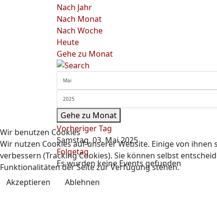
Nach Jahr
Nach Monat
Nach Woche
Heute
Gehe zu Monat
Gehe zu Monat
Vorheriger Tag
Wir benutzen Cookies
Samstag, 03. Mai 2025
Wir nutzen Cookies auf unserer Website. Einige von ihnen s
Folgetag
verbessern (Tracking Cookies). Sie können selbst entscheid
Es wurden keine Events gefunden
Funktionalitäten der Seite zur Verfügung stehen.
Akzeptieren
Ablehnen