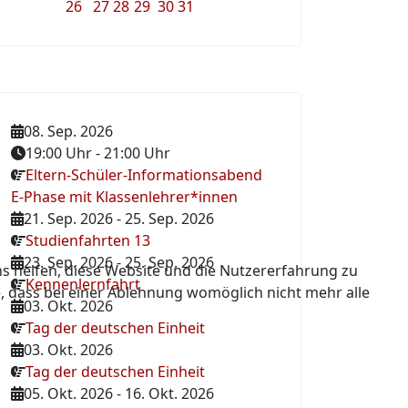
26
27
28
29
30
31
08. Sep. 2026
19:00 Uhr
-
21:00 Uhr
Eltern-Schüler-Informationsabend
E-Phase mit Klassenlehrer*innen
21. Sep. 2026
-
25. Sep. 2026
Studienfahrten 13
23. Sep. 2026
-
25. Sep. 2026
ns helfen, diese Website und die Nutzererfahrung zu
Kennenlernfahrt
e, dass bei einer Ablehnung womöglich nicht mehr alle
03. Okt. 2026
Tag der deutschen Einheit
03. Okt. 2026
Tag der deutschen Einheit
05. Okt. 2026
-
16. Okt. 2026