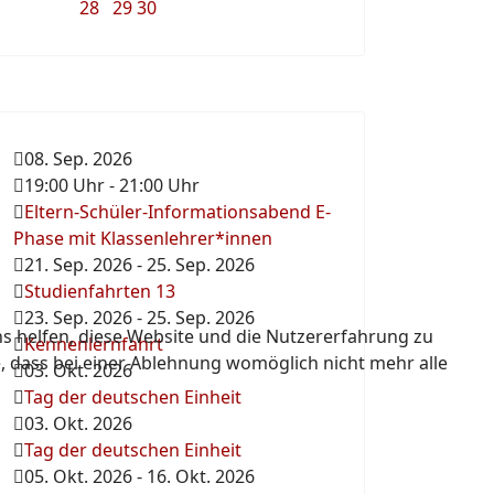
28
29
30
08. Sep. 2026
19:00 Uhr
-
21:00 Uhr
Eltern-Schüler-Informationsabend E-
Phase mit Klassenlehrer*innen
21. Sep. 2026
-
25. Sep. 2026
Studienfahrten 13
23. Sep. 2026
-
25. Sep. 2026
ns helfen, diese Website und die Nutzererfahrung zu
Kennenlernfahrt
e, dass bei einer Ablehnung womöglich nicht mehr alle
03. Okt. 2026
Tag der deutschen Einheit
03. Okt. 2026
Tag der deutschen Einheit
05. Okt. 2026
-
16. Okt. 2026