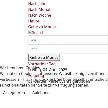
Nach Jahr
Nach Monat
Nach Woche
Heute
Gehe zu Monat
Gehe zu Monat
Vorheriger Tag
Wir benutzen Cookies
Freitag, 04. April 2025
Wir nutzen Cookies auf unserer Website. Einige von ihnen s
Folgetag
verbessern (Tracking Cookies). Sie können selbst entscheid
Es wurden keine Events gefunden
Funktionalitäten der Seite zur Verfügung stehen.
Akzeptieren
Ablehnen