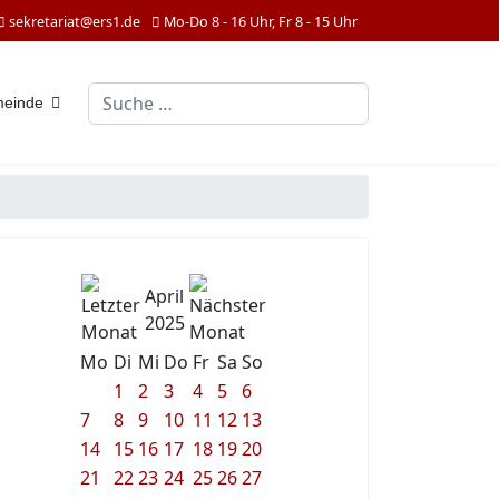
sekretariat@ers1.de
Mo-Do 8 - 16 Uhr, Fr 8 - 15 Uhr
Suchen
meinde
April
2025
Mo
Di
Mi
Do
Fr
Sa
So
1
2
3
4
5
6
7
8
9
10
11
12
13
14
15
16
17
18
19
20
21
22
23
24
25
26
27