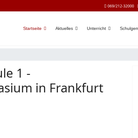
069/212-32000
Startseite
Aktuelles
Unterricht
Schulge
le 1 -
sium in Frankfurt