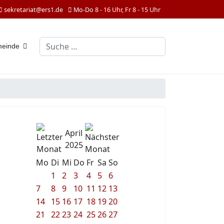
sekretariat@ers1.de
Mo-Do 8 - 16 Uhr, Fr 8 - 15 Uhr
Suchen
meinde
April
2025
Mo
Di
Mi
Do
Fr
Sa
So
1
2
3
4
5
6
7
8
9
10
11
12
13
14
15
16
17
18
19
20
21
22
23
24
25
26
27