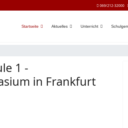
069/212-32000
Startseite
Aktuelles
Unterricht
Schulge
le 1 -
sium in Frankfurt