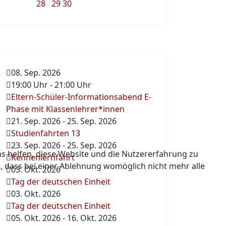
28
29
30
08. Sep. 2026
19:00 Uhr
-
21:00 Uhr
Eltern-Schüler-Informationsabend E-
Phase mit Klassenlehrer*innen
21. Sep. 2026
-
25. Sep. 2026
Studienfahrten 13
23. Sep. 2026
-
25. Sep. 2026
ns helfen, diese Website und die Nutzererfahrung zu
Kennenlernfahrt
e, dass bei einer Ablehnung womöglich nicht mehr alle
03. Okt. 2026
Tag der deutschen Einheit
03. Okt. 2026
Tag der deutschen Einheit
05. Okt. 2026
-
16. Okt. 2026