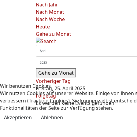
Nach Jahr
Nach Monat
Nach Woche
Heute
Gehe zu Monat
Gehe zu Monat
Vorheriger Tag
Wir benutzen Cookies
Freitag, 25. April 2025
Wir nutzen Cookies auf unserer Website. Einige von ihnen s
Folgetag
verbessern (Tracking Cookies). Sie können selbst entscheid
Es wurden keine Events gefunden
Funktionalitäten der Seite zur Verfügung stehen.
Akzeptieren
Ablehnen