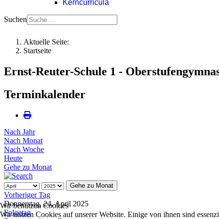
Kerncurricula
Suchen
Aktuelle Seite:
Startseite
Ernst-Reuter-Schule 1 - Oberstufengymna
Terminkalender
Nach Jahr
Nach Monat
Nach Woche
Heute
Gehe zu Monat
Gehe zu Monat
Vorheriger Tag
Donnerstag, 24. April 2025
Wir benutzen Cookies
Folgetag
Wir nutzen Cookies auf unserer Website. Einige von ihnen sind essenzi