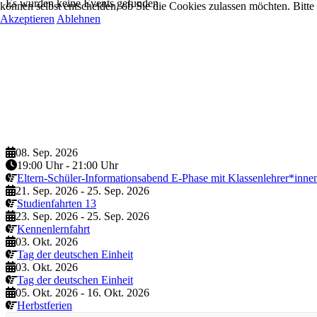
Es wurden keine Events gefunden
können selbst entscheiden, ob Sie die Cookies zulassen möchten. Bitte
Akzeptieren
Ablehnen
08. Sep. 2026
19:00 Uhr
-
21:00 Uhr
Eltern-Schüler-Informationsabend E-Phase mit Klassenlehrer*inne
21. Sep. 2026
-
25. Sep. 2026
Studienfahrten 13
23. Sep. 2026
-
25. Sep. 2026
Kennenlernfahrt
03. Okt. 2026
Tag der deutschen Einheit
03. Okt. 2026
Tag der deutschen Einheit
05. Okt. 2026
-
16. Okt. 2026
Herbstferien