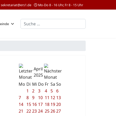
sekretariat@ers1.de
Mo-Do 8 - 16 Uhr, Fr 8 - 15 Uhr
Suchen
einde
April
2025
Mo
Di
Mi
Do
Fr
Sa
So
1
2
3
4
5
6
7
8
9
10
11
12
13
14
15
16
17
18
19
20
21
22
23
24
25
26
27