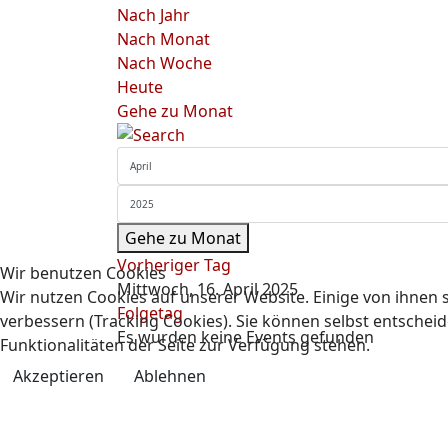
Nach Jahr
Nach Monat
Nach Woche
Heute
Gehe zu Monat
Gehe zu Monat
Vorheriger Tag
Wir benutzen Cookies
Mittwoch, 16. April 2025
Wir nutzen Cookies auf unserer Website. Einige von ihnen s
Folgetag
verbessern (Tracking Cookies). Sie können selbst entscheid
Es wurden keine Events gefunden
Funktionalitäten der Seite zur Verfügung stehen.
Akzeptieren
Ablehnen