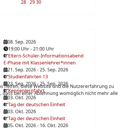
28
29
30
08. Sep. 2026
19:00 Uhr
-
21:00 Uhr
Eltern-Schüler-Informationsabend
E-Phase mit Klassenlehrer*innen
21. Sep. 2026
-
25. Sep. 2026
Studienfahrten 13
23. Sep. 2026
-
25. Sep. 2026
ns helfen, diese Website und die Nutzererfahrung zu
Kennenlernfahrt
e, dass bei einer Ablehnung womöglich nicht mehr alle
03. Okt. 2026
Tag der deutschen Einheit
03. Okt. 2026
Tag der deutschen Einheit
05. Okt. 2026
-
16. Okt. 2026