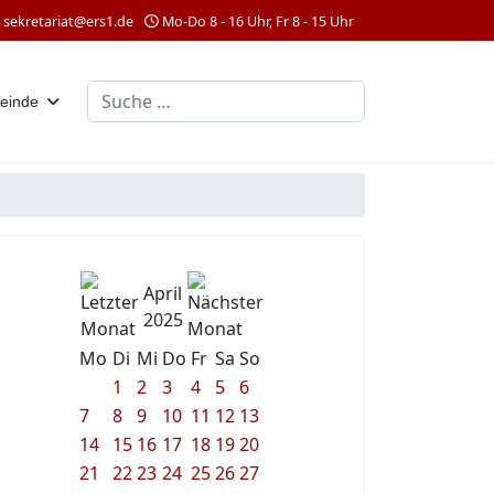
sekretariat@ers1.de
Mo-Do 8 - 16 Uhr, Fr 8 - 15 Uhr
Suchen
einde
April
2025
Mo
Di
Mi
Do
Fr
Sa
So
1
2
3
4
5
6
7
8
9
10
11
12
13
14
15
16
17
18
19
20
21
22
23
24
25
26
27