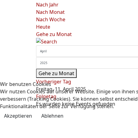
Nach Jahr
Nach Monat
Nach Woche
Heute
Gehe zu Monat
Gehe zu Monat
Vorheriger Tag
Wir benutzen Cookies
Freitag, 11. April 2025
Wir nutzen Cookies auf unserer Website. Einige von ihnen s
Folgetag
verbessern (Tracking Cookies). Sie können selbst entscheid
Es wurden keine Events gefunden
Funktionalitäten der Seite zur Verfügung stehen.
Akzeptieren
Ablehnen