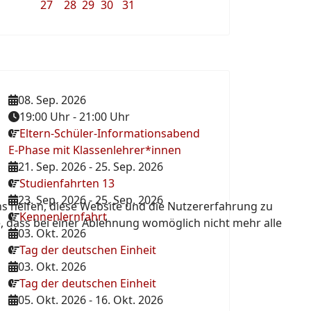
27
28
29
30
31
08. Sep. 2026
19:00 Uhr
-
21:00 Uhr
Eltern-Schüler-Informationsabend
E-Phase mit Klassenlehrer*innen
21. Sep. 2026
-
25. Sep. 2026
Studienfahrten 13
23. Sep. 2026
-
25. Sep. 2026
ns helfen, diese Website und die Nutzererfahrung zu
Kennenlernfahrt
e, dass bei einer Ablehnung womöglich nicht mehr alle
03. Okt. 2026
Tag der deutschen Einheit
03. Okt. 2026
Tag der deutschen Einheit
05. Okt. 2026
-
16. Okt. 2026