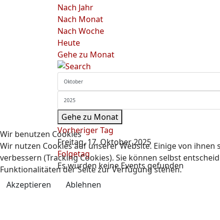
Nach Jahr
Nach Monat
Nach Woche
Heute
Gehe zu Monat
Gehe zu Monat
Vorheriger Tag
Wir benutzen Cookies
Freitag, 17. Oktober 2025
Wir nutzen Cookies auf unserer Website. Einige von ihnen s
Folgetag
verbessern (Tracking Cookies). Sie können selbst entscheid
Es wurden keine Events gefunden
Funktionalitäten der Seite zur Verfügung stehen.
Akzeptieren
Ablehnen