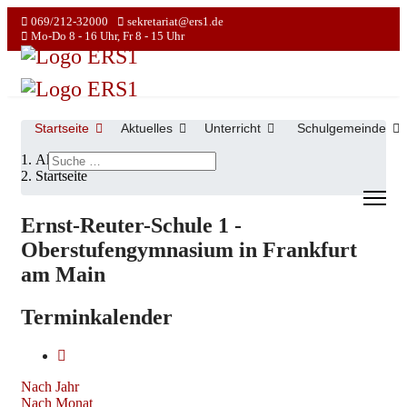
069/212-32000
sekretariat@ers1.de
Mo-Do 8 - 16 Uhr, Fr 8 - 15 Uhr
Startseite
Aktuelles
Unterricht
Schulgemeinde
Suchen
Aktuelle Seite:
Startseite
Ernst-Reuter-Schule 1 -
Oberstufengymnasium in Frankfurt
am Main
Terminkalender
Nach Jahr
Nach Monat