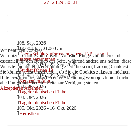
27
28
29
30
31
08. Sep. 2026
19:00 Uhr
-
21:00 Uhr
Wir benutzen Cookies
Eltern-Schüler-Informationsabend E-Phase mit
Wir nutzen Cookies auf unserer Website. Einige von ihnen sind
Klassenlehrer*innen
essenziell für den Betrieb der Seite, während andere uns helfen, diese
21. Sep. 2026
-
25. Sep. 2026
Website und die Nutzererfahrung zu verbessern (Tracking Cookies).
Studienfahrten 13
Sie können selbst entscheiden, ob Sie die Cookies zulassen möchten.
23. Sep. 2026
-
25. Sep. 2026
Bitte beachten Sie, dass bei einer Ablehnung womöglich nicht mehr
Kennenlernfahrt
alle Funktionalitäten der Seite zur Verfügung stehen.
03. Okt. 2026
Akzeptieren
Ablehnen
Tag der deutschen Einheit
03. Okt. 2026
Tag der deutschen Einheit
05. Okt. 2026
-
16. Okt. 2026
Herbstferien