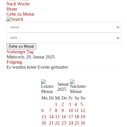
Nach Woche
Heute
Gehe zu Monat
Gehe zu Monat
Vorheriger Tag
Mittwoch, 29. Januar 2025
Folgetag
Es wurden keine Events gefunden
Januar
2025
Mo
Di
Mi
Do
Fr
Sa
So
1
2
3
4
5
6
7
8
9
10
11
12
13
14
15
16
17
18
19
20
21
22
23
24
25
26