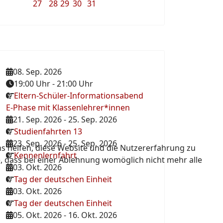
27
28
29
30
31
08. Sep. 2026
19:00 Uhr
-
21:00 Uhr
Eltern-Schüler-Informationsabend
E-Phase mit Klassenlehrer*innen
21. Sep. 2026
-
25. Sep. 2026
Studienfahrten 13
23. Sep. 2026
-
25. Sep. 2026
ns helfen, diese Website und die Nutzererfahrung zu
Kennenlernfahrt
e, dass bei einer Ablehnung womöglich nicht mehr alle
03. Okt. 2026
Tag der deutschen Einheit
03. Okt. 2026
Tag der deutschen Einheit
05. Okt. 2026
-
16. Okt. 2026