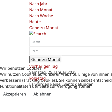
Nach Jahr
Nach Monat
Nach Woche
Heute
Gehe zu Monat
Gehe zu Monat
Vorheriger Tag
Wir benutzen Cookies
Samstag, 25. Januar 2025
Wir nutzen Cookies auf unserer Website. Einige von ihnen s
Folgetag
verbessern (Tracking Cookies). Sie können selbst entscheid
Es wurden keine Events gefunden
Funktionalitäten der Seite zur Verfügung stehen.
Akzeptieren
Ablehnen