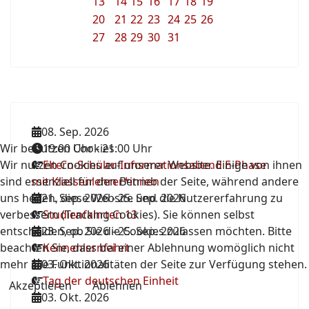
13
14
15
16
17
18
19
20
21
22
23
24
25
26
27
28
29
30
31
08. Sep. 2026
Wir benutzen Cookies
19:00 Uhr
-
21:00 Uhr
Wir nutzen Cookies auf unserer Website. Einige von ihnen
Eltern-Schüler-Informationsabend E-Phase
sind essenziell für den Betrieb der Seite, während andere
mit Klassenlehrer*innen
uns helfen, diese Website und die Nutzererfahrung zu
21. Sep. 2026
-
25. Sep. 2026
verbessern (Tracking Cookies). Sie können selbst
Studienfahrten 13
entscheiden, ob Sie die Cookies zulassen möchten. Bitte
23. Sep. 2026
-
25. Sep. 2026
beachten Sie, dass bei einer Ablehnung womöglich nicht
Kennenlernfahrt
mehr alle Funktionalitäten der Seite zur Verfügung stehen.
03. Okt. 2026
Tag der deutschen Einheit
Akzeptieren
Ablehnen
03. Okt. 2026