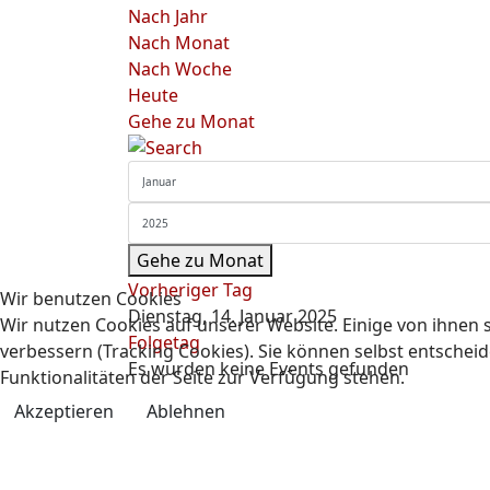
Nach Jahr
Nach Monat
Nach Woche
Heute
Gehe zu Monat
Gehe zu Monat
Vorheriger Tag
Wir benutzen Cookies
Dienstag, 14. Januar 2025
Wir nutzen Cookies auf unserer Website. Einige von ihnen s
Folgetag
verbessern (Tracking Cookies). Sie können selbst entscheid
Es wurden keine Events gefunden
Funktionalitäten der Seite zur Verfügung stehen.
Akzeptieren
Ablehnen