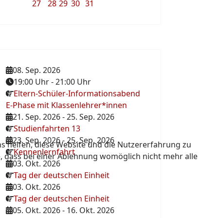
27
28
29
30
31
08. Sep. 2026
19:00 Uhr
-
21:00 Uhr
Eltern-Schüler-Informationsabend
E-Phase mit Klassenlehrer*innen
21. Sep. 2026
-
25. Sep. 2026
Studienfahrten 13
23. Sep. 2026
-
25. Sep. 2026
ns helfen, diese Website und die Nutzererfahrung zu
Kennenlernfahrt
e, dass bei einer Ablehnung womöglich nicht mehr alle
03. Okt. 2026
Tag der deutschen Einheit
03. Okt. 2026
Tag der deutschen Einheit
05. Okt. 2026
-
16. Okt. 2026