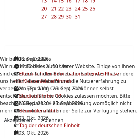
13
14
15
16
17
18
19
20
21
22
23
24
25
26
27
28
29
30
31
Wir benutzen Cookies
08. Sep. 2026
Wir nutzen Cookies auf unserer Website. Einige von ihnen
19:00 Uhr
-
21:00 Uhr
sind essenziell für den Betrieb der Seite, während andere
Eltern-Schüler-Informationsabend E-Phase
uns helfen, diese Website und die Nutzererfahrung zu
mit Klassenlehrer*innen
verbessern (Tracking Cookies). Sie können selbst
21. Sep. 2026
-
25. Sep. 2026
entscheiden, ob Sie die Cookies zulassen möchten. Bitte
Studienfahrten 13
beachten Sie, dass bei einer Ablehnung womöglich nicht
23. Sep. 2026
-
25. Sep. 2026
mehr alle Funktionalitäten der Seite zur Verfügung stehen.
Kennenlernfahrt
03. Okt. 2026
Akzeptieren
Ablehnen
Tag der deutschen Einheit
03. Okt. 2026