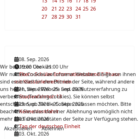
13
14
15
16
17
18
19
20
21
22
23
24
25
26
27
28
29
30
31
08. Sep. 2026
Wir benutzen Cookies
19:00 Uhr
-
21:00 Uhr
Wir nutzen Cookies auf unserer Website. Einige von ihnen
Eltern-Schüler-Informationsabend E-Phase
sind essenziell für den Betrieb der Seite, während andere
mit Klassenlehrer*innen
uns helfen, diese Website und die Nutzererfahrung zu
21. Sep. 2026
-
25. Sep. 2026
verbessern (Tracking Cookies). Sie können selbst
Studienfahrten 13
entscheiden, ob Sie die Cookies zulassen möchten. Bitte
23. Sep. 2026
-
25. Sep. 2026
beachten Sie, dass bei einer Ablehnung womöglich nicht
Kennenlernfahrt
mehr alle Funktionalitäten der Seite zur Verfügung stehen.
03. Okt. 2026
Tag der deutschen Einheit
Akzeptieren
Ablehnen
03. Okt. 2026