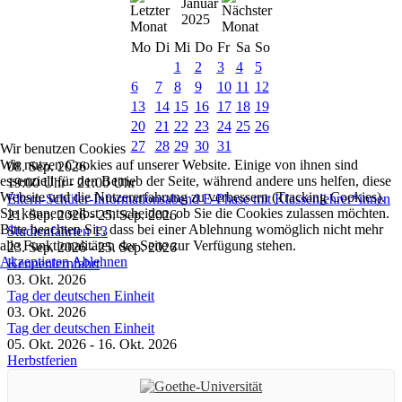
Januar
2025
Mo
Di
Mi
Do
Fr
Sa
So
1
2
3
4
5
6
7
8
9
10
11
12
13
14
15
16
17
18
19
20
21
22
23
24
25
26
27
28
29
30
31
Wir benutzen Cookies
Wir nutzen Cookies auf unserer Website. Einige von ihnen sind
08. Sep. 2026
essenziell für den Betrieb der Seite, während andere uns helfen, diese
19:00 Uhr
-
21:00 Uhr
Website und die Nutzererfahrung zu verbessern (Tracking Cookies).
Eltern-Schüler-Informationsabend E-Phase mit Klassenlehrer*innen
Sie können selbst entscheiden, ob Sie die Cookies zulassen möchten.
21. Sep. 2026
-
25. Sep. 2026
Bitte beachten Sie, dass bei einer Ablehnung womöglich nicht mehr
Studienfahrten 13
alle Funktionalitäten der Seite zur Verfügung stehen.
23. Sep. 2026
-
25. Sep. 2026
Akzeptieren
Ablehnen
Kennenlernfahrt
03. Okt. 2026
Tag der deutschen Einheit
03. Okt. 2026
Tag der deutschen Einheit
05. Okt. 2026
-
16. Okt. 2026
Herbstferien