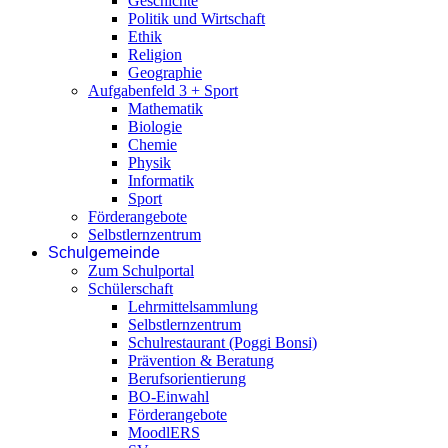
Geschichte
Politik und Wirtschaft
Ethik
Religion
Geographie
Aufgabenfeld 3 + Sport
Mathematik
Biologie
Chemie
Physik
Informatik
Sport
Förderangebote
Selbstlernzentrum
Schulgemeinde
Zum Schulportal
Schülerschaft
Lehrmittelsammlung
Selbstlernzentrum
Schulrestaurant (Poggi Bonsi)
Prävention & Beratung
Berufsorientierung
BO-Einwahl
Förderangebote
MoodlERS