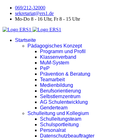
069/212-32000
sekretariat@ers1.de
Mo-Do 8 - 16 Uhr, Fr 8 - 15 Uhr
Startseite
Pädagogisches Konzept
Programm und Profil
Klassenverband
MuM-System
PeP
Prävention & Beratung
Teamarbeit
Medienbildung
Berufsorientierung
Selbstlernzentrum
AG Schulentwicklung
Genderteam
Schulleitung und Kollegium
Schulleitungsteam
Schulsportleitung
Personalrat
Datenschutzbeauftragter