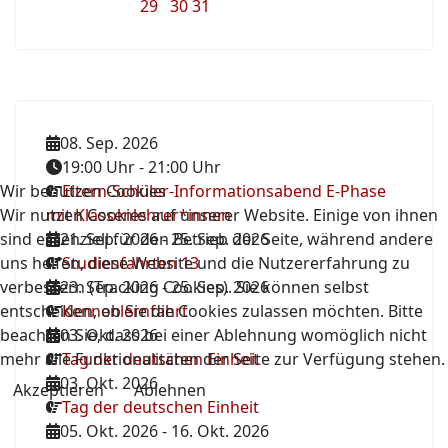
29
30
31
08. Sep. 2026
19:00 Uhr
-
21:00 Uhr
Wir benutzen Cookies
Eltern-Schüler-Informationsabend E-Phase
Wir nutzen Cookies auf unserer Website. Einige von ihnen
mit Klassenlehrer*innen
sind essenziell für den Betrieb der Seite, während andere
21. Sep. 2026
-
25. Sep. 2026
uns helfen, diese Website und die Nutzererfahrung zu
Studienfahrten 13
verbessern (Tracking Cookies). Sie können selbst
23. Sep. 2026
-
25. Sep. 2026
entscheiden, ob Sie die Cookies zulassen möchten. Bitte
Kennenlernfahrt
beachten Sie, dass bei einer Ablehnung womöglich nicht
03. Okt. 2026
mehr alle Funktionalitäten der Seite zur Verfügung stehen.
Tag der deutschen Einheit
03. Okt. 2026
Akzeptieren
Ablehnen
Tag der deutschen Einheit
05. Okt. 2026
-
16. Okt. 2026