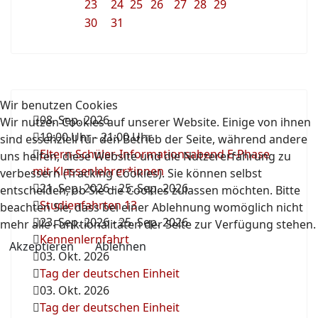
23
24
25
26
27
28
29
30
31
Wir benutzen Cookies
08. Sep. 2026
Wir nutzen Cookies auf unserer Website. Einige von ihnen
19:00 Uhr
-
21:00 Uhr
sind essenziell für den Betrieb der Seite, während andere
Eltern-Schüler-Informationsabend E-Phase
uns helfen, diese Website und die Nutzererfahrung zu
mit Klassenlehrer*innen
verbessern (Tracking Cookies). Sie können selbst
21. Sep. 2026
-
25. Sep. 2026
entscheiden, ob Sie die Cookies zulassen möchten. Bitte
Studienfahrten 13
beachten Sie, dass bei einer Ablehnung womöglich nicht
23. Sep. 2026
-
25. Sep. 2026
mehr alle Funktionalitäten der Seite zur Verfügung stehen.
Kennenlernfahrt
Akzeptieren
Ablehnen
03. Okt. 2026
Tag der deutschen Einheit
03. Okt. 2026
Tag der deutschen Einheit