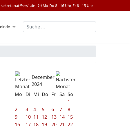
sekretariat@ers1.de
Mo-Do 8 - 16 Uhr, Fr 8 - 15 Uhr
Suchen
einde
Dezember
2024
Mo
Di
Mi
Do
Fr
Sa
So
1
2
3
4
5
6
7
8
9
10
11
12
13
14
15
16
17
18
19
20
21
22