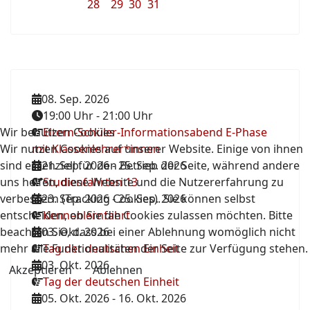
28
29
30
31
08. Sep. 2026
19:00 Uhr
-
21:00 Uhr
Wir benutzen Cookies
Eltern-Schüler-Informationsabend E-Phase
Wir nutzen Cookies auf unserer Website. Einige von ihnen
mit Klassenlehrer*innen
sind essenziell für den Betrieb der Seite, während andere
21. Sep. 2026
-
25. Sep. 2026
uns helfen, diese Website und die Nutzererfahrung zu
Studienfahrten 13
verbessern (Tracking Cookies). Sie können selbst
23. Sep. 2026
-
25. Sep. 2026
entscheiden, ob Sie die Cookies zulassen möchten. Bitte
Kennenlernfahrt
beachten Sie, dass bei einer Ablehnung womöglich nicht
03. Okt. 2026
mehr alle Funktionalitäten der Seite zur Verfügung stehen.
Tag der deutschen Einheit
03. Okt. 2026
Akzeptieren
Ablehnen
Tag der deutschen Einheit
05. Okt. 2026
-
16. Okt. 2026