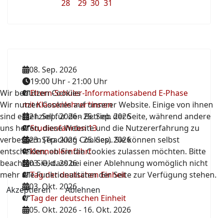
28
29
30
31
08. Sep. 2026
19:00 Uhr
-
21:00 Uhr
Wir benutzen Cookies
Eltern-Schüler-Informationsabend E-Phase
Wir nutzen Cookies auf unserer Website. Einige von ihnen
mit Klassenlehrer*innen
sind essenziell für den Betrieb der Seite, während andere
21. Sep. 2026
-
25. Sep. 2026
uns helfen, diese Website und die Nutzererfahrung zu
Studienfahrten 13
verbessern (Tracking Cookies). Sie können selbst
23. Sep. 2026
-
25. Sep. 2026
entscheiden, ob Sie die Cookies zulassen möchten. Bitte
Kennenlernfahrt
beachten Sie, dass bei einer Ablehnung womöglich nicht
03. Okt. 2026
mehr alle Funktionalitäten der Seite zur Verfügung stehen.
Tag der deutschen Einheit
03. Okt. 2026
Akzeptieren
Ablehnen
Tag der deutschen Einheit
05. Okt. 2026
-
16. Okt. 2026