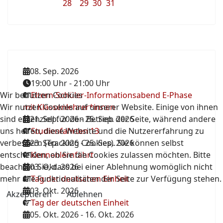
28
29
30
31
08. Sep. 2026
19:00 Uhr
-
21:00 Uhr
Wir benutzen Cookies
Eltern-Schüler-Informationsabend E-Phase
Wir nutzen Cookies auf unserer Website. Einige von ihnen
mit Klassenlehrer*innen
sind essenziell für den Betrieb der Seite, während andere
21. Sep. 2026
-
25. Sep. 2026
uns helfen, diese Website und die Nutzererfahrung zu
Studienfahrten 13
verbessern (Tracking Cookies). Sie können selbst
23. Sep. 2026
-
25. Sep. 2026
entscheiden, ob Sie die Cookies zulassen möchten. Bitte
Kennenlernfahrt
beachten Sie, dass bei einer Ablehnung womöglich nicht
03. Okt. 2026
mehr alle Funktionalitäten der Seite zur Verfügung stehen.
Tag der deutschen Einheit
03. Okt. 2026
Akzeptieren
Ablehnen
Tag der deutschen Einheit
05. Okt. 2026
-
16. Okt. 2026