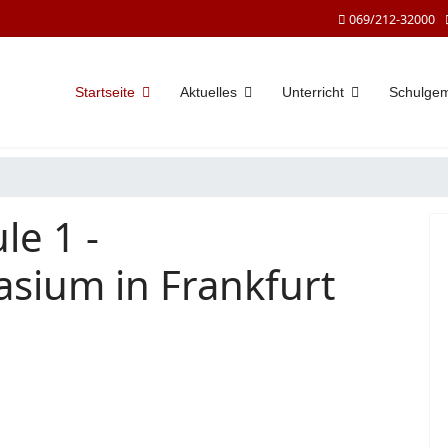
069/212-32000
Startseite
Aktuelles
Unterricht
Schulge
le 1 -
sium in Frankfurt