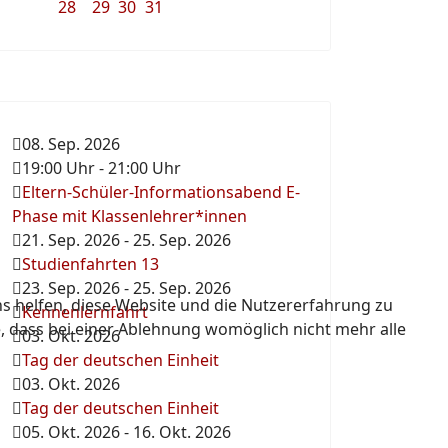
28
29
30
31
08. Sep. 2026
19:00 Uhr
-
21:00 Uhr
Eltern-Schüler-Informationsabend E-
Phase mit Klassenlehrer*innen
21. Sep. 2026
-
25. Sep. 2026
Studienfahrten 13
23. Sep. 2026
-
25. Sep. 2026
ns helfen, diese Website und die Nutzererfahrung zu
Kennenlernfahrt
e, dass bei einer Ablehnung womöglich nicht mehr alle
03. Okt. 2026
Tag der deutschen Einheit
03. Okt. 2026
Tag der deutschen Einheit
05. Okt. 2026
-
16. Okt. 2026