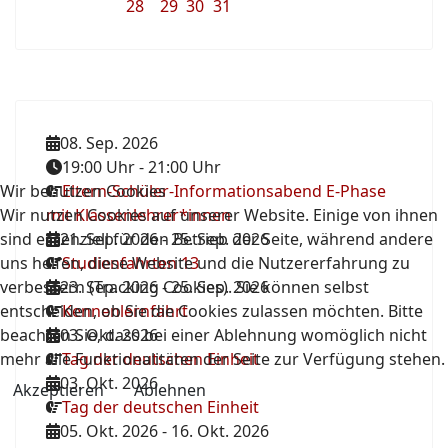
28
29
30
31
08. Sep. 2026
19:00 Uhr
-
21:00 Uhr
Wir benutzen Cookies
Eltern-Schüler-Informationsabend E-Phase
Wir nutzen Cookies auf unserer Website. Einige von ihnen
mit Klassenlehrer*innen
sind essenziell für den Betrieb der Seite, während andere
21. Sep. 2026
-
25. Sep. 2026
uns helfen, diese Website und die Nutzererfahrung zu
Studienfahrten 13
verbessern (Tracking Cookies). Sie können selbst
23. Sep. 2026
-
25. Sep. 2026
entscheiden, ob Sie die Cookies zulassen möchten. Bitte
Kennenlernfahrt
beachten Sie, dass bei einer Ablehnung womöglich nicht
03. Okt. 2026
mehr alle Funktionalitäten der Seite zur Verfügung stehen.
Tag der deutschen Einheit
03. Okt. 2026
Akzeptieren
Ablehnen
Tag der deutschen Einheit
05. Okt. 2026
-
16. Okt. 2026