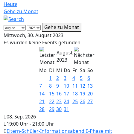
Heute
Gehe zu Monat
Gehe zu Monat
Mittwoch, 30. August 2023
Es wurden keine Events gefunden
August
2023
Mo
Di
Mi
Do
Fr
Sa
So
1
2
3
4
5
6
7
8
9
10
11
12
13
14
15
16
17
18
19
20
21
22
23
24
25
26
27
28
29
30
31
08. Sep. 2026
19:00 Uhr
-
21:00 Uhr
Eltern-Schüler-Informationsabend E-Phase mit