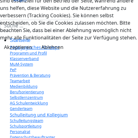
sind essenziell für den Betrieb der Seite, während andere
uns helfen, diese Website und die Nutzererfahrung zu
verbessern (Tracking Cookies). Sie können selbst
entscheiden, ob Sie die Cookies zulassen möchten. Bitte
Suchen
beachten Sie, dass bei einer Ablehnung womöglich nicht
mehr alle Funktionalitäten der Seite zur Verfügung stehen.
Startseite
Akzeptieren
Ablehnen
Pädagogisches Konzept
Programm und Profil
Klassenverband
MuM-System
PeP
Prävention & Beratung
Teamarbeit
Medienbildung
Berufsorientierung
Selbstlernzentrum
AG Schulentwicklung
Genderteam
Schulleitung und Kollegium
Schulleitungsteam
Schulsportleitung
Personalrat
Datenschutzbeauftragter