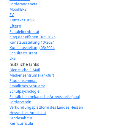
Förderangebote
MoodlERS
SV
Kontakt zur SV
Eltern
Schulelternbeirat
"Tag der offenen Tür" 2025
Kunstausstellung 10/2024
Kunstausstellung 03/2024
Schulrestaurant
LRS
nützliche Links
Dienstliche E-Mail
Medienzentrum Frankfurt
Studienseminar
Staatliches Schulamt
Schulpsychologie
Schulbibliothekarische Arbeitsstelle (sba)
Förderverein
Verkündungsplattform des Landes Hessen
Hessisches-Amtsblatt
Landesabitur
Kerncurricula