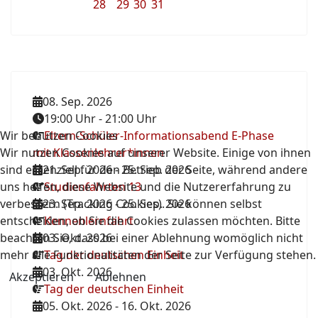
28
29
30
31
08. Sep. 2026
19:00 Uhr
-
21:00 Uhr
Wir benutzen Cookies
Eltern-Schüler-Informationsabend E-Phase
Wir nutzen Cookies auf unserer Website. Einige von ihnen
mit Klassenlehrer*innen
sind essenziell für den Betrieb der Seite, während andere
21. Sep. 2026
-
25. Sep. 2026
uns helfen, diese Website und die Nutzererfahrung zu
Studienfahrten 13
verbessern (Tracking Cookies). Sie können selbst
23. Sep. 2026
-
25. Sep. 2026
entscheiden, ob Sie die Cookies zulassen möchten. Bitte
Kennenlernfahrt
beachten Sie, dass bei einer Ablehnung womöglich nicht
03. Okt. 2026
mehr alle Funktionalitäten der Seite zur Verfügung stehen.
Tag der deutschen Einheit
03. Okt. 2026
Akzeptieren
Ablehnen
Tag der deutschen Einheit
05. Okt. 2026
-
16. Okt. 2026