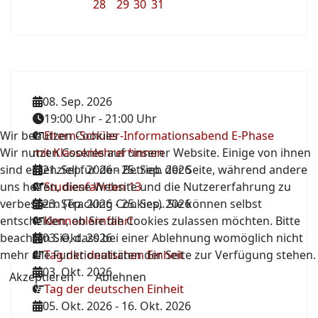
28
29
30
31
08. Sep. 2026
19:00 Uhr
-
21:00 Uhr
Wir benutzen Cookies
Eltern-Schüler-Informationsabend E-Phase
Wir nutzen Cookies auf unserer Website. Einige von ihnen
mit Klassenlehrer*innen
sind essenziell für den Betrieb der Seite, während andere
21. Sep. 2026
-
25. Sep. 2026
uns helfen, diese Website und die Nutzererfahrung zu
Studienfahrten 13
verbessern (Tracking Cookies). Sie können selbst
23. Sep. 2026
-
25. Sep. 2026
entscheiden, ob Sie die Cookies zulassen möchten. Bitte
Kennenlernfahrt
beachten Sie, dass bei einer Ablehnung womöglich nicht
03. Okt. 2026
mehr alle Funktionalitäten der Seite zur Verfügung stehen.
Tag der deutschen Einheit
03. Okt. 2026
Akzeptieren
Ablehnen
Tag der deutschen Einheit
05. Okt. 2026
-
16. Okt. 2026