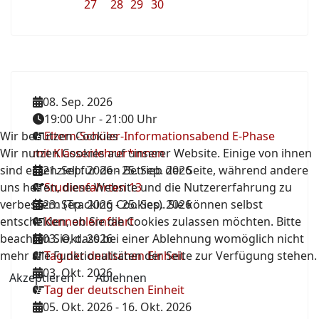
27
28
29
30
08. Sep. 2026
19:00 Uhr
-
21:00 Uhr
Wir benutzen Cookies
Eltern-Schüler-Informationsabend E-Phase
Wir nutzen Cookies auf unserer Website. Einige von ihnen
mit Klassenlehrer*innen
sind essenziell für den Betrieb der Seite, während andere
21. Sep. 2026
-
25. Sep. 2026
uns helfen, diese Website und die Nutzererfahrung zu
Studienfahrten 13
verbessern (Tracking Cookies). Sie können selbst
23. Sep. 2026
-
25. Sep. 2026
entscheiden, ob Sie die Cookies zulassen möchten. Bitte
Kennenlernfahrt
beachten Sie, dass bei einer Ablehnung womöglich nicht
03. Okt. 2026
mehr alle Funktionalitäten der Seite zur Verfügung stehen.
Tag der deutschen Einheit
03. Okt. 2026
Akzeptieren
Ablehnen
Tag der deutschen Einheit
05. Okt. 2026
-
16. Okt. 2026