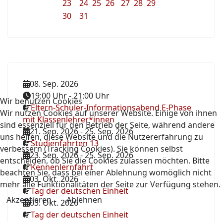
23
24
25
26
27
28
29
30
31
08. Sep. 2026
19:00 Uhr
-
21:00 Uhr
Wir benutzen Cookies
Eltern-Schüler-Informationsabend E-Phase
Wir nutzen Cookies auf unserer Website. Einige von ihnen
mit Klassenlehrer*innen
sind essenziell für den Betrieb der Seite, während andere
21. Sep. 2026
-
25. Sep. 2026
uns helfen, diese Website und die Nutzererfahrung zu
Studienfahrten 13
verbessern (Tracking Cookies). Sie können selbst
23. Sep. 2026
-
25. Sep. 2026
entscheiden, ob Sie die Cookies zulassen möchten. Bitte
Kennenlernfahrt
beachten Sie, dass bei einer Ablehnung womöglich nicht
03. Okt. 2026
mehr alle Funktionalitäten der Seite zur Verfügung stehen.
Tag der deutschen Einheit
Akzeptieren
Ablehnen
03. Okt. 2026
Tag der deutschen Einheit