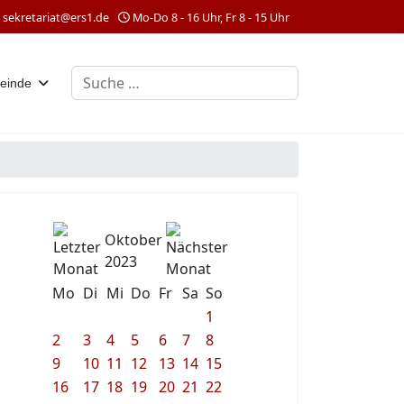
sekretariat@ers1.de
Mo-Do 8 - 16 Uhr, Fr 8 - 15 Uhr
Suchen
einde
Oktober
2023
Mo
Di
Mi
Do
Fr
Sa
So
1
2
3
4
5
6
7
8
9
10
11
12
13
14
15
16
17
18
19
20
21
22