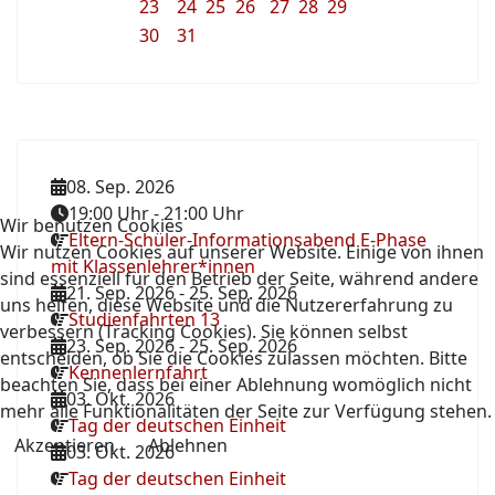
23
24
25
26
27
28
29
30
31
08. Sep. 2026
19:00 Uhr
-
21:00 Uhr
Wir benutzen Cookies
Eltern-Schüler-Informationsabend E-Phase
Wir nutzen Cookies auf unserer Website. Einige von ihnen
mit Klassenlehrer*innen
sind essenziell für den Betrieb der Seite, während andere
21. Sep. 2026
-
25. Sep. 2026
uns helfen, diese Website und die Nutzererfahrung zu
Studienfahrten 13
verbessern (Tracking Cookies). Sie können selbst
23. Sep. 2026
-
25. Sep. 2026
entscheiden, ob Sie die Cookies zulassen möchten. Bitte
Kennenlernfahrt
beachten Sie, dass bei einer Ablehnung womöglich nicht
03. Okt. 2026
mehr alle Funktionalitäten der Seite zur Verfügung stehen.
Tag der deutschen Einheit
Akzeptieren
Ablehnen
03. Okt. 2026
Tag der deutschen Einheit